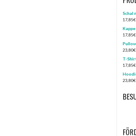
Schal 
17,85
€
Kappe 
17,85
€
Pullov
23,80
€
T-Shir
17,85
€
Hoodie
23,80
€
BES
FÖR