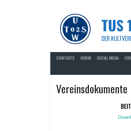
Springe
zum
Inhalt
TUS 
DER KULTVERE
STARTSEITE
VEREIN
SOCIAL MEDIA
FÖR
Vereinsdokumente
BEI
Downlo