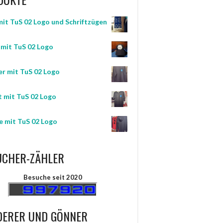
mit TuS 02 Logo und Schriftzügen
mit TuS 02 Logo
er mit TuS 02 Logo
t mit TuS 02 Logo
 mit TuS 02 Logo
UCHER-ZÄHLER
Besuche seit 2020
DERER UND GÖNNER