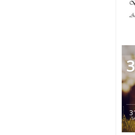
3
3
S