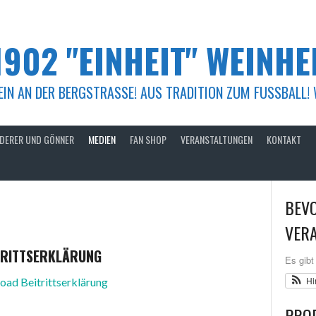
1902 "EINHEIT" WEINHEI
IN AN DER BERGSTRASSE! AUS TRADITION ZUM FUSSBALL! WEC
DERER UND GÖNNER
MEDIEN
FAN SHOP
VERANSTALTUNGEN
KONTAKT
BEV
VER
TRITTSERKLÄRUNG
Es gibt
Hi
ad Beitrittserklärung
PRO