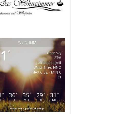
WEINHEIM
1
°
clear sky
27%
Luftfeuchtigkeit
Wind: 1m/s NNO
MAX C 32 • MIN C
31
1
36
35
29
31
°
°
°
°
°
A
SO
MO
DI
MI
Wetter von OpenWeatherMap