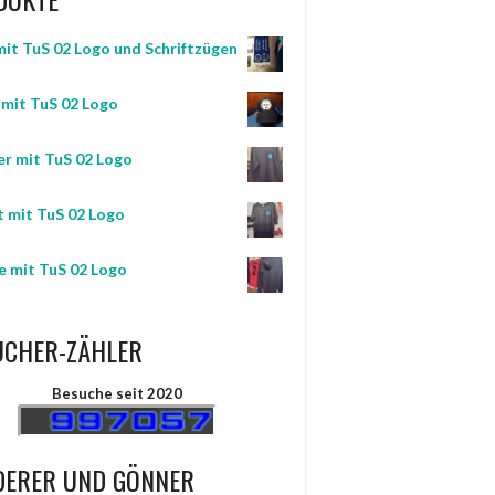
mit TuS 02 Logo und Schriftzügen
mit TuS 02 Logo
er mit TuS 02 Logo
t mit TuS 02 Logo
 mit TuS 02 Logo
UCHER-ZÄHLER
Besuche seit 2020
DERER UND GÖNNER