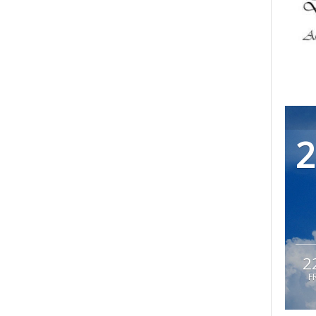
2
2
F