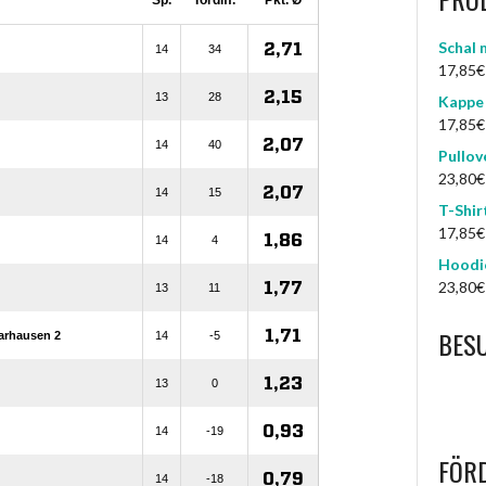
Schal 
17,85
€
Kappe 
17,85
€
Pullov
23,80
€
T-Shir
17,85
€
Hoodie
23,80
€
BES
FÖR