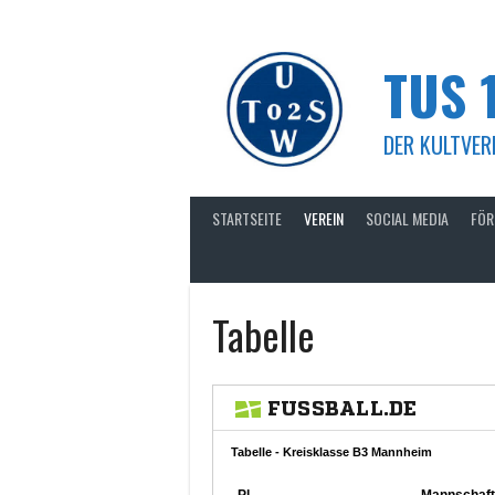
Springe
zum
Inhalt
TUS 
DER KULTVERE
STARTSEITE
VEREIN
SOCIAL MEDIA
FÖR
Tabelle