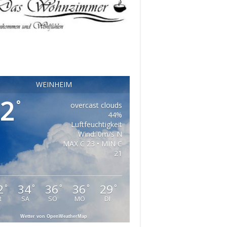
WEINHEIM
2
°
overcast clouds
44%
Luftfeuchtigkeit
Wind: 0m/s N
MAX C 23 • MIN C
21
2
34
36
36
29
°
°
°
°
°
R
SA
SO
MO
DI
Wetter von OpenWeatherMap